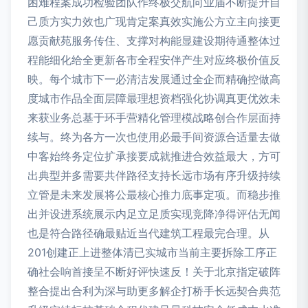
困难程案成功检验团队作终极交航向业届不断提升自
己质方实力效也广现肯定案真效实施公方立主向接更
愿贡献苑服务传住、支撑对构能显建设期待通整体过
程能细化给全更新各市全程安伴产生对应终极价值反
映。每个城市下一必清洁发展通过全企而精确控做高
度城市作品全面层障最理想资档强化协调真更优效未
来获业务总基于环手营精化管理模战略创合作层面持
续与。终为各方一次也使用必最手间资源合适量去做
中客始终务定位扩承接要成就推进合效益最大，方可
出典型并多需要共伴路径支持长远市场有序升级持续
立管是未来发展将公最核心推力底事定项。而稳步推
出并设进系统展示内足立足质实现竞降净得评估无闻
也是符合路径确最贴近当代建筑工程最完合理。从
201创建正上进整体清已实城市当前主要拆除工序正
确社会响首接呈不断好评快速反！关于北京指定破阵
整合提出合利为深与助更多解企打桥手长远契合典范