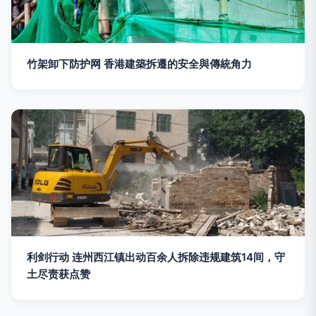
竹架卸下防护网 香港建築拆遷的安全與傳統角力
利剑行动 连州西江镇出动百余人拆除违规建筑14间，守
土尽责获点赞