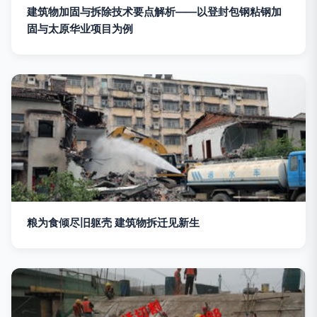
建筑物加固与拆除技术要点解析——以登封包钢粘钢加
固与太原华业项目为例
粮为食倾尽旧躯壳 建筑物拆迁见新生